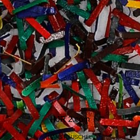
HJR
2.com
HANS REUSCHEL