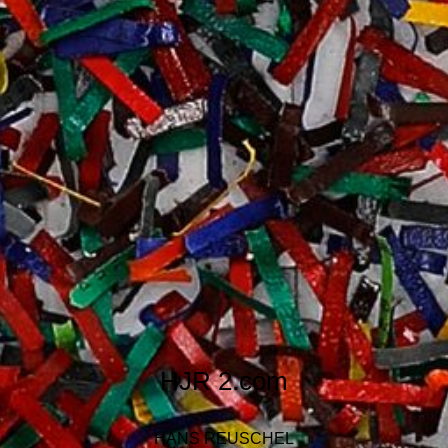
HJR
2.com
HANS REUSCHEL